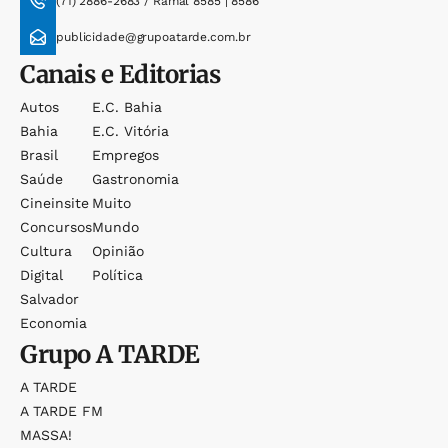
(71) 2886-2683 / Ramal 8585 | 8586
publicidade@grupoatarde.com.br
Canais e Editorias
Autos
E.c. Bahia
Bahia
E.c. Vitória
Brasil
Empregos
Saúde
Gastronomia
Cineinsite
Muito
Concursos
Mundo
Cultura
Opinião
Digital
Política
Salvador
Economia
Grupo
A TARDE
A TARDE
A TARDE FM
MASSA!