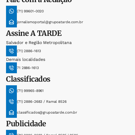
(71) 99601-0020
jornalismoportal@grupoatarde.com.br
Assine
A TARDE
Salvador e Região Metropolitana
(71) 2886-1613
Demais localidades
71 2886-1613
Classificados
(71) 99965-8961
(71) 2886-2683 / Ramal 8526
classificados@grupoatarde.com.br
Publicidade