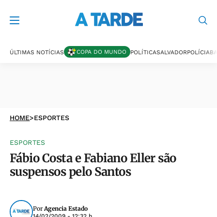
COPA DO MUNDO
ÚLTIMAS NOTÍCIAS
POLÍTICA
SALVADOR
POLÍCIA
BA
HOME
>
ESPORTES
ESPORTES
Fábio Costa e Fabiano Eller são
suspensos pelo Santos
Por
Agencia Estado
14/02/2009 - 12:32 h