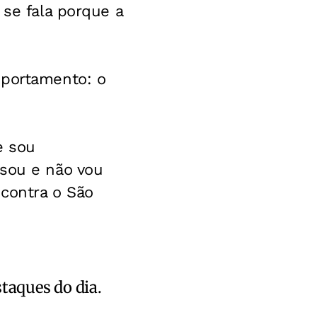
 se fala porque a
mportamento: o
e sou
 sou e não vou
 contra o São
staques do dia.