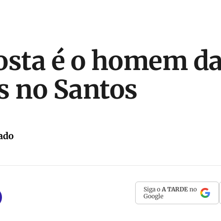
osta é o homem d
s no Santos
ado
Siga o
A TARDE
no
Google