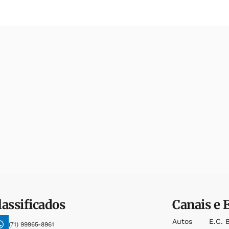
lassificados
Canais e 
Autos
E.c. 
(71) 99965-8961