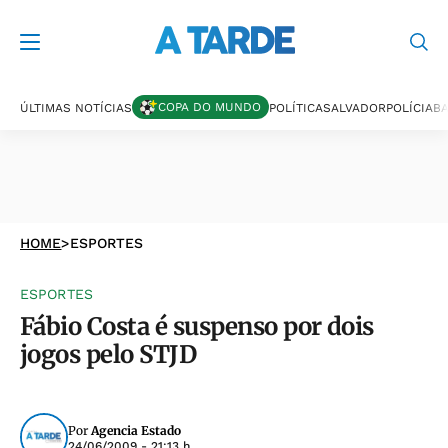
COPA DO MUNDO
ÚLTIMAS NOTÍCIAS
POLÍTICA
SALVADOR
POLÍCIA
BA
HOME
>
ESPORTES
ESPORTES
Fábio Costa é suspenso por dois
jogos pelo STJD
Por
Agencia Estado
24/06/2009 - 21:13 h