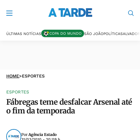
COPA DO MUNDO
ÚLTIMAS NOTÍCIAS
SÃO JOÃO
POLÍTICA
SALVADOR
HOME
>
ESPORTES
ESPORTES
Fábregas teme desfalcar Arsenal até
o fim da temporada
Por
Agência Estado
31/03/2010 - 20:09 h