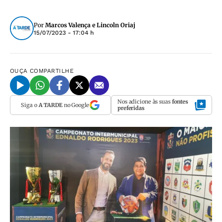
Por
Marcos Valença e Lincoln Oriaj
15/07/2023 - 17:04 h
OUÇA
COMPARTILHE
Nos adicione às suas
fontes
Siga o
A TARDE
no Google
preferidas