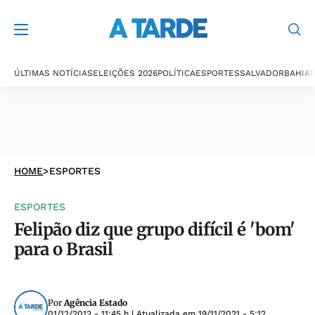
ÚLTIMAS NOTÍCIAS
ELEIÇÕES 2026
POLÍTICA
ESPORTES
SALVADOR
BAHIA
P
HOME
>
ESPORTES
ESPORTES
Felipão diz que grupo difícil é 'bom'
para o Brasil
Por
Agência Estado
01/12/2012 - 11:45 h
| Atualizada em
19/11/2021 - 5:12