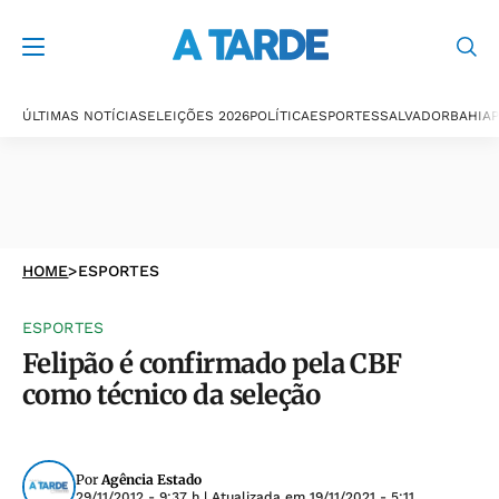
ÚLTIMAS NOTÍCIAS
ELEIÇÕES 2026
POLÍTICA
ESPORTES
SALVADOR
BAHIA
P
HOME
>
ESPORTES
ESPORTES
Felipão é confirmado pela CBF
como técnico da seleção
Por
Agência Estado
29/11/2012 - 9:37 h
| Atualizada em
19/11/2021 - 5:11