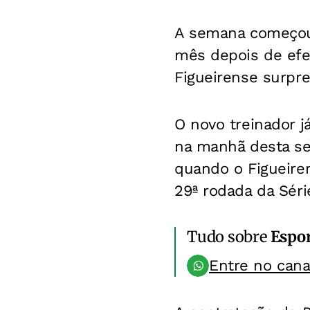
A semana começou
mês depois de efet
Figueirense surpre
O novo treinador j
na manhã desta seg
quando o Figueiren
29ª rodada da Séri
Tudo sobre
Espo
Entre no can