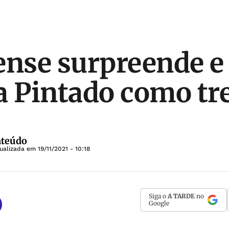
ense surpreende e
a Pintado como tr
nteúdo
tualizada em
19/11/2021 - 10:18
Siga o
A TARDE
no
Google