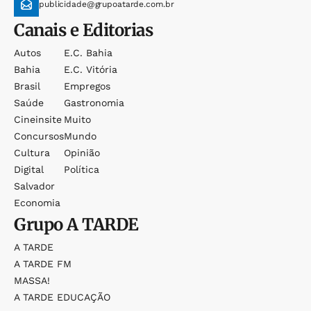
publicidade@grupoatarde.com.br
Canais e Editorias
Autos
E.c. Bahia
Bahia
E.c. Vitória
Brasil
Empregos
Saúde
Gastronomia
Cineinsite
Muito
Concursos
Mundo
Cultura
Opinião
Digital
Política
Salvador
Economia
Grupo
A TARDE
A TARDE
A TARDE FM
MASSA!
A TARDE EDUCAÇÃO