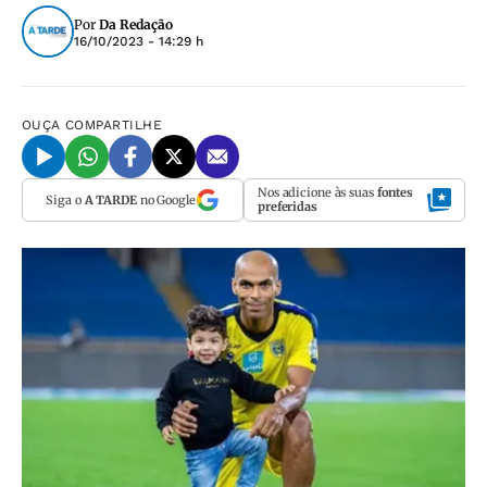
Por
Da Redação
16/10/2023 - 14:29 h
OUÇA
COMPARTILHE
Nos adicione às suas
fontes
Siga o
A TARDE
no Google
preferidas