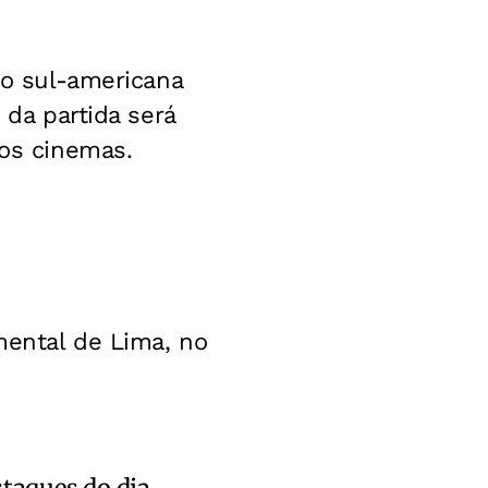
ão sul-americana
 da partida será
 os cinemas.
mental de Lima, no
staques do dia.