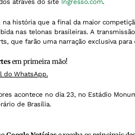
dos através do site
Ingresso.com
.
z na história que a final da maior competiç
ibida nas telonas brasileiras. A transmissão
rts, que farão uma narração exclusiva para
rtes
em primeira mão!
al do WhatsApp.
dores acontece no dia 23, no Estádio Monu
rário de Brasília.
no
Google Notícias
e receba os principais de