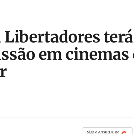
a Libertadores terá
ssão em cinemas 
r
Siga o
A TARDE
no