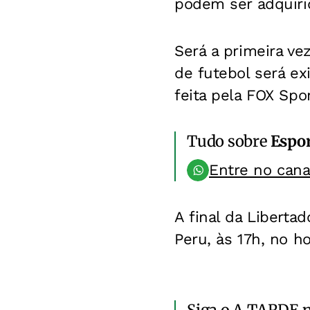
podem ser adquiri
Será a primeira ve
de futebol será ex
feita pela FOX Spo
Tudo sobre
Espo
Entre no can
A final da Liberta
Peru, às 17h, no ho
Siga o A TARDE 