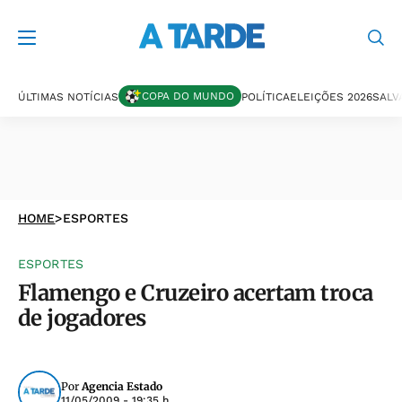
COPA DO MUNDO
ÚLTIMAS NOTÍCIAS
POLÍTICA
ELEIÇÕES 2026
SALV
HOME
>
ESPORTES
ESPORTES
Flamengo e Cruzeiro acertam troca
de jogadores
Por
Agencia Estado
11/05/2009 - 19:35 h