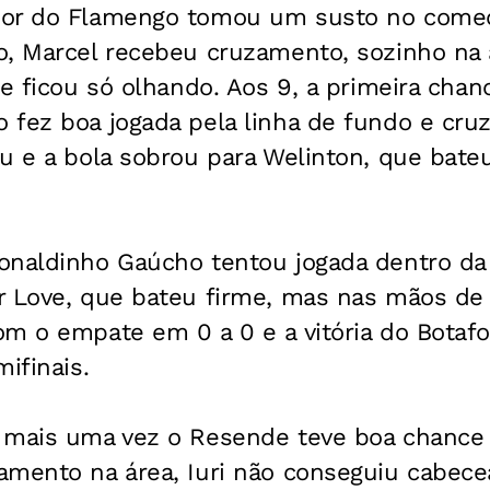
or do Flamengo tomou um susto no começo
o, Marcel recebeu cruzamento, sozinho na 
pe ficou só olhando. Aos 9, a primeira cha
fez boa jogada pela linha de fundo e cruz
ou e a bola sobrou para Welinton, que bate
naldinho Gaúcho tentou jogada dentro da á
r Love, que bateu firme, mas nas mãos de
om o empate em 0 a 0 e a vitória do Botaf
ifinais.
 mais uma vez o Resende teve boa chance 
mento na área, Iuri não conseguiu cabecea