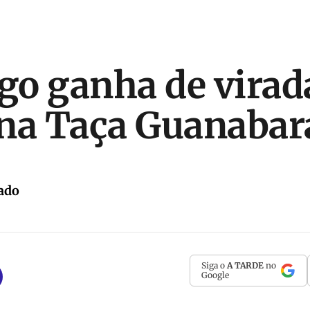
o ganha de virad
na Taça Guanabar
ado
Siga o
A TARDE
no
Google