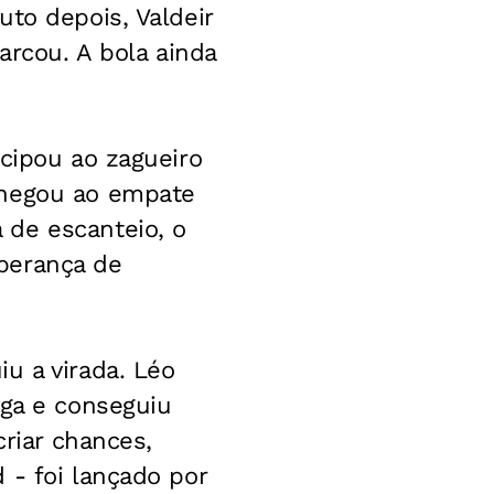
to depois, Valdeir
arcou. A bola ainda
ecipou ao zagueiro
chegou ao empate
 de escanteio, o
perança de
u a virada. Léo
aga e conseguiu
criar chances,
 - foi lançado por