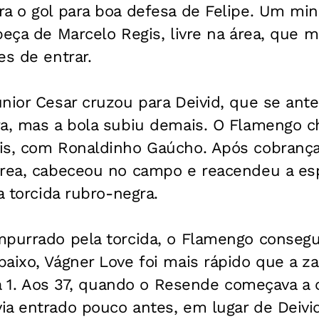
a o gol para boa defesa de Felipe. Um minu
beça de Marcelo Regis, livre na área, que m
es de entrar.
nior Cesar cruzou para Deivid, que se ant
ra, mas a bola subiu demais. O Flamengo 
is, com Ronaldinho Gaúcho. Após cobrança
área, cabeceou no campo e reacendeu a es
a torcida rubro-negra.
purrado pela torcida, o Flamengo consegui
aixo, Vágner Love foi mais rápido que a z
2 a 1. Aos 37, quando o Resende começava a 
a entrado pouco antes, em lugar de Deivid