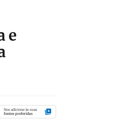
a e
a
Nos adicione às suas
fontes preferidas