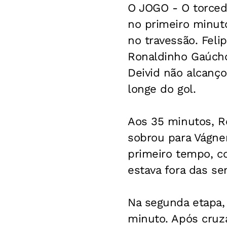
O JOGO - O torced
no primeiro minut
no travessão. Feli
Ronaldinho Gaúcho 
Deivid não alcanç
longe do gol.
Aos 35 minutos, Ro
sobrou para Vágne
primeiro tempo, c
estava fora das sem
Na segunda etapa,
minuto. Após cruza