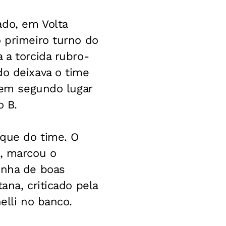
ado, em Volta
o primeiro turno do
 a torcida rubro-
do deixava o time
u em segundo lugar
o B.
aque do time. O
a, marcou o
inha de boas
ana, criticado pela
elli no banco.