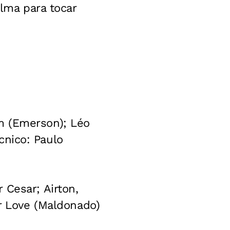
alma para tocar
m (Emerson); Léo
écnico: Paulo
 Cesar; Airton,
er Love (Maldonado)