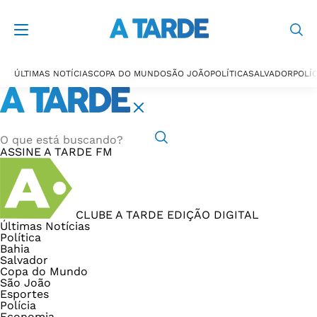
ÚLTIMAS NOTÍCIAS
COPA DO MUNDO
SÃO JOÃO
POLÍTICA
SALVADOR
POLÍC
ASSINE
A TARDE FM
CLUBE A TARDE
EDIÇÃO DIGITAL
Últimas Notícias
Política
Bahia
Salvador
Copa do Mundo
São João
Esportes
Polícia
Economia