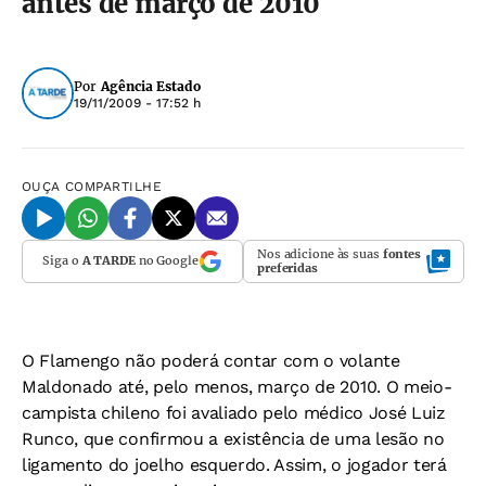
antes de março de 2010
Por
Agência Estado
19/11/2009 - 17:52 h
OUÇA
COMPARTILHE
Nos adicione às suas
fontes
Siga o
A TARDE
no Google
preferidas
O Flamengo não poderá contar com o volante
Maldonado até, pelo menos, março de 2010. O meio-
campista chileno foi avaliado pelo médico José Luiz
Runco, que confirmou a existência de uma lesão no
ligamento do joelho esquerdo. Assim, o jogador terá