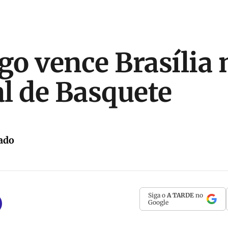
o vence Brasília 
l de Basquete
ado
Siga o
A TARDE
no
Google