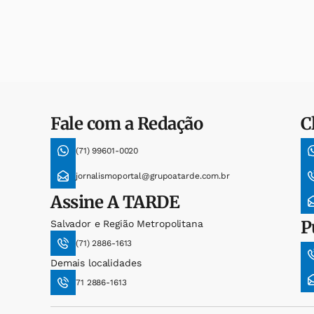
Fale com a Redação
C
(71) 99601-0020
jornalismoportal@grupoatarde.com.br
Assine
A TARDE
P
Salvador e Região Metropolitana
(71) 2886-1613
Demais localidades
71 2886-1613