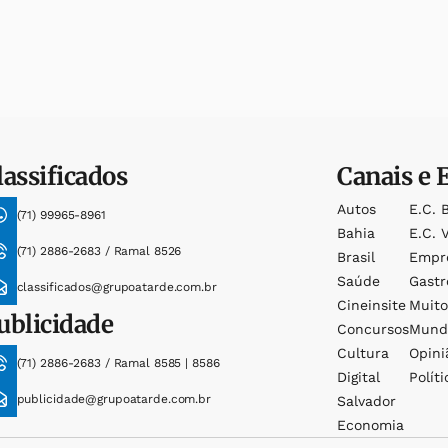
lassificados
Canais e 
Autos
E.c. 
(71) 99965-8961
Bahia
E.c. V
(71) 2886-2683 / Ramal 8526
Brasil
Empr
Saúde
Gast
classificados@grupoatarde.com.br
Cineinsite
Muit
ublicidade
Concursos
Mund
Cultura
Opini
(71) 2886-2683 / Ramal 8585 | 8586
Digital
Políti
publicidade@grupoatarde.com.br
Salvador
Economia