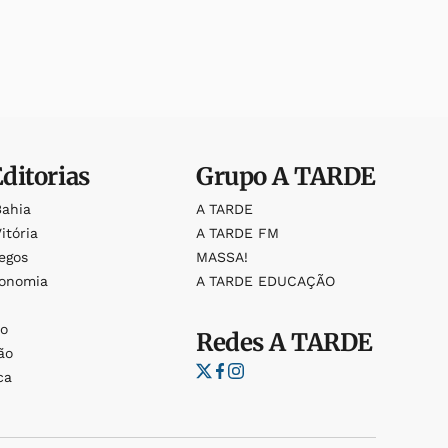
Editorias
Grupo
A TARDE
Bahia
A TARDE
itória
A TARDE FM
egos
MASSA!
ronomia
A TARDE EDUCAÇÃO
o
o
Redes
A TARDE
ão
ca