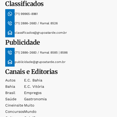
Classificados
(71) 99965-8961
(71) 2886-2683 / Ramal 8526
classificados@grupoatarde.com.br
Publicidade
(71) 2886-2683 / Ramal 8585 | 8586
publicidade@grupoatarde.com.br
Canais e Editorias
Autos
E.c. Bahia
Bahia
E.c. Vitória
Brasil
Empregos
Saúde
Gastronomia
Cineinsite
Muito
Concursos
Mundo