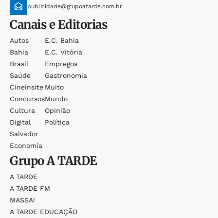
publicidade@grupoatarde.com.br
Canais e Editorias
Autos
E.c. Bahia
Bahia
E.c. Vitória
Brasil
Empregos
Saúde
Gastronomia
Cineinsite
Muito
Concursos
Mundo
Cultura
Opinião
Digital
Política
Salvador
Economia
Grupo
A TARDE
A TARDE
A TARDE FM
MASSA!
A TARDE EDUCAÇÃO