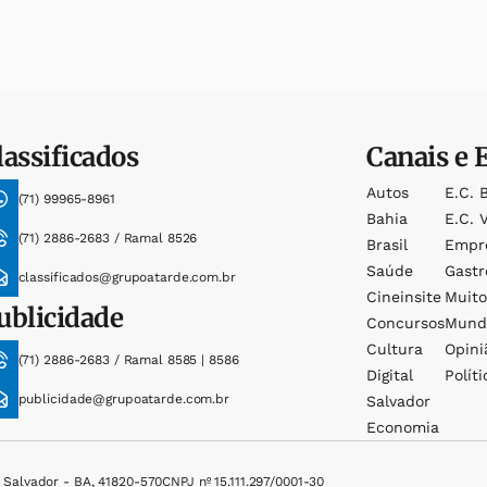
lassificados
Canais e 
Autos
E.c. 
(71) 99965-8961
Bahia
E.c. V
(71) 2886-2683 / Ramal 8526
Brasil
Empr
Saúde
Gast
classificados@grupoatarde.com.br
Cineinsite
Muit
ublicidade
Concursos
Mund
Cultura
Opini
(71) 2886-2683 / Ramal 8585 | 8586
Digital
Políti
publicidade@grupoatarde.com.br
Salvador
Economia
, Salvador - BA, 41820-570
CNPJ nº 15.111.297/0001-30