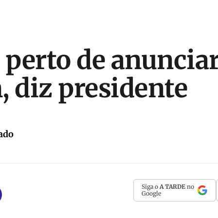
á perto de anuncia
, diz presidente
ado
Siga o
A TARDE
no
Google