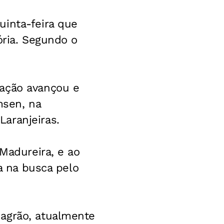
uinta-feira que
ória. Segundo o
iação avançou e
msen, na
aranjeiras.
-Madureira, e ao
ca na busca pelo
Magrão, atualmente