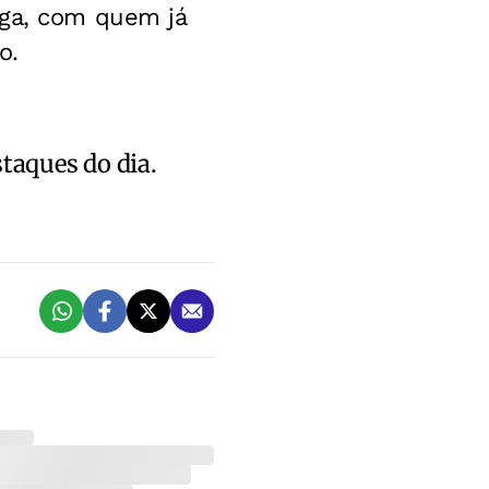
aga, com quem já
o.
staques do dia.