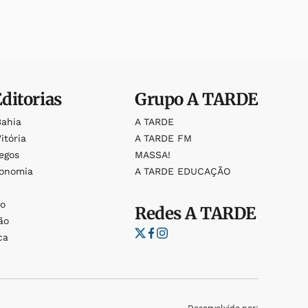
Editorias
Grupo
A TARDE
Bahia
A TARDE
itória
A TARDE FM
egos
MASSA!
ronomia
A TARDE EDUCAÇÃO
o
o
Redes
A TARDE
ão
ca
Desenvolvido por: