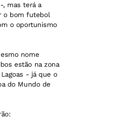
-, mas terá a
ar o bom futebol
com o oportunismo
o mesmo nome
bos estão na zona
 Lagoas - já que o
opa do Mundo de
rão: