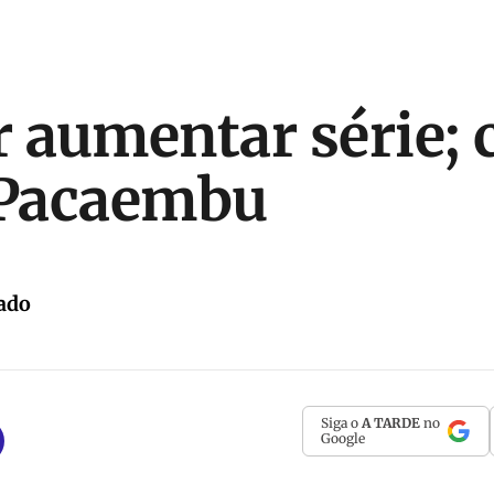
r aumentar série; 
 Pacaembu
ado
Siga o
A TARDE
no
Google