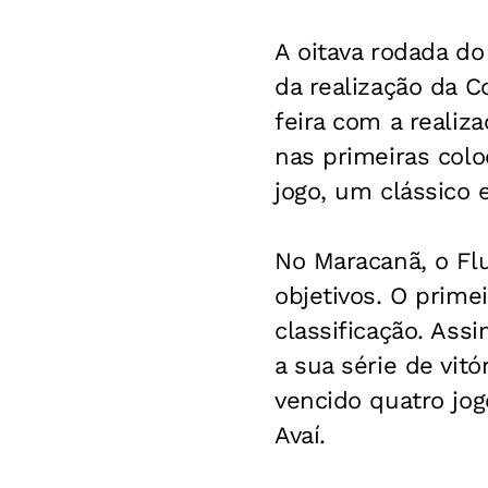
A oitava rodada do
da realização da C
feira com a realiz
nas primeiras colo
jogo, um clássico 
No Maracanã, o Fl
objetivos. O prime
classificação. Ass
a sua série de vitó
vencido quatro jog
Avaí.