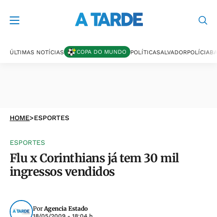
COPA DO MUNDO
ÚLTIMAS NOTÍCIAS
POLÍTICA
SALVADOR
POLÍCIA
BA
HOME
>
ESPORTES
ESPORTES
Flu x Corinthians já tem 30 mil
ingressos vendidos
Por
Agencia Estado
18/05/2009 - 18:04 h