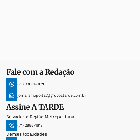
Fale com a Redação
(71) 99601-0020
jornalismoportal@grupoatarde.com.br
Assine
A TARDE
Salvador e Região Metropolitana
(71) 2886-1613
Demais localidades