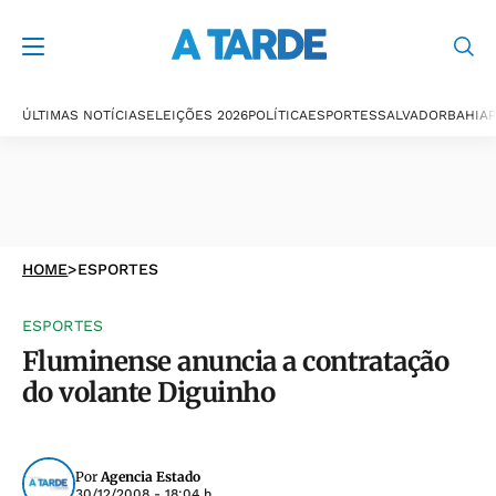
ÚLTIMAS NOTÍCIAS
ELEIÇÕES 2026
POLÍTICA
ESPORTES
SALVADOR
BAHIA
P
HOME
>
ESPORTES
ESPORTES
Fluminense anuncia a contratação
do volante Diguinho
Por
Agencia Estado
30/12/2008 - 18:04 h