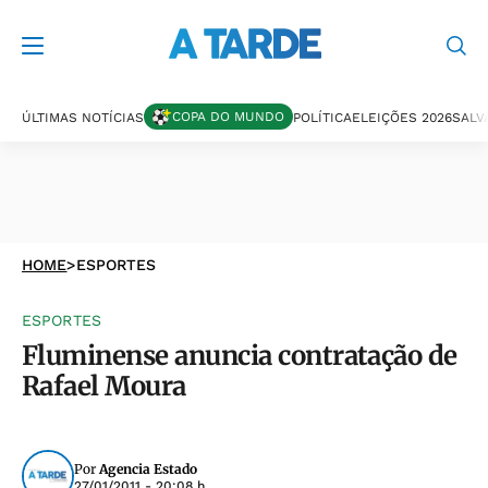
COPA DO MUNDO
ÚLTIMAS NOTÍCIAS
POLÍTICA
ELEIÇÕES 2026
SALV
HOME
>
ESPORTES
ESPORTES
Fluminense anuncia contratação de
Rafael Moura
Por
Agencia Estado
27/01/2011 - 20:08 h