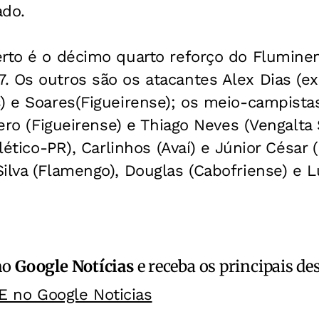
ado.
erto é o décimo quarto reforço do Flumine
 Os outros são os atacantes Alex Dias (ex-
) e Soares(Figueirense); os meio-campistas
cero (Figueirense) e Thiago Neves (Vengalta
tlético-PR), Carlinhos (Avaí) e Júnior César 
ilva (Flamengo), Douglas (Cabofriense) e L
no
Google Notícias
e receba os principais de
E no Google Noticias