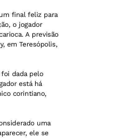
m final feliz para
ão, o jogador
carioca. A previsão
y, em Teresópolis,
 foi dada pelo
ogador está há
co corintiano,
 considerado uma
parecer, ele se