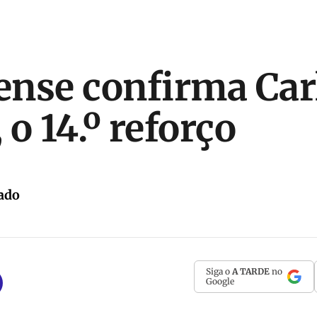
nse confirma Car
 o 14.º reforço
ado
Siga o
A TARDE
no
Google