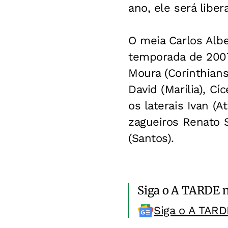
ano, ele será liber
O meia Carlos Alb
temporada de 2007.
Moura (Corinthians
David (Marília), Cí
os laterais Ivan (A
zagueiros Renato S
(Santos).
Siga o A TARDE 
Siga o A TARD