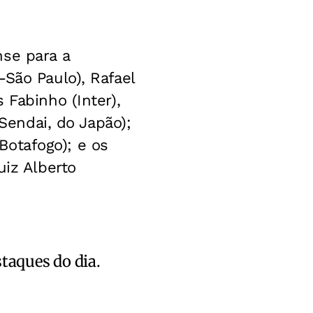
nse para a
São Paulo), Rafael
 Fabinho (Inter),
 Sendai, do Japão);
(Botafogo); e os
uiz Alberto
staques do dia.