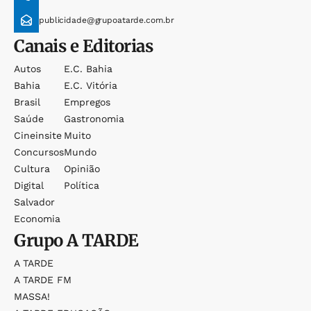
publicidade@grupoatarde.com.br
Canais e Editorias
Autos
E.c. Bahia
Bahia
E.c. Vitória
Brasil
Empregos
Saúde
Gastronomia
Cineinsite
Muito
Concursos
Mundo
Cultura
Opinião
Digital
Política
Salvador
Economia
Grupo
A TARDE
A TARDE
A TARDE FM
MASSA!