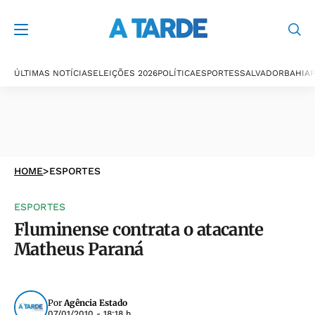
ÚLTIMAS NOTÍCIAS
ELEIÇÕES 2026
POLÍTICA
ESPORTES
SALVADOR
BAHIA
P
HOME
>
ESPORTES
ESPORTES
Fluminense contrata o atacante
Matheus Paraná
Por
Agência Estado
07/01/2010 - 18:18 h