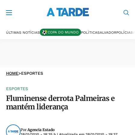
COPA DO MUNDO
ÚLTIMAS NOTÍCIAS
POLÍTICA
SALVADOR
POLÍCIA
BA
HOME
>
ESPORTES
ESPORTES
Fluminense derrota Palmeiras e
mantém liderança
Por
Agencia Estado
28/11/2010 - 18:35 h
| Atualizada em
28/11/2010 - 19:37