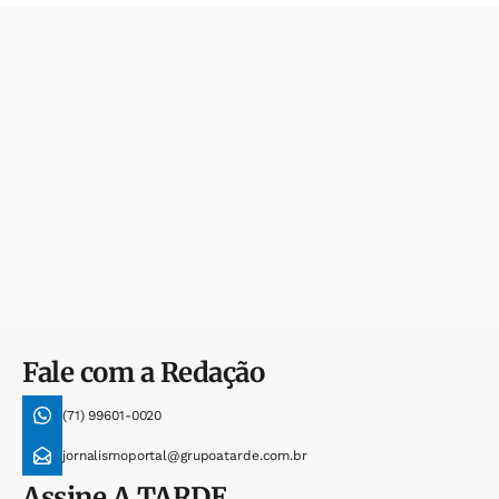
Fale com a Redação
(71) 99601-0020
jornalismoportal@grupoatarde.com.br
Assine
A TARDE