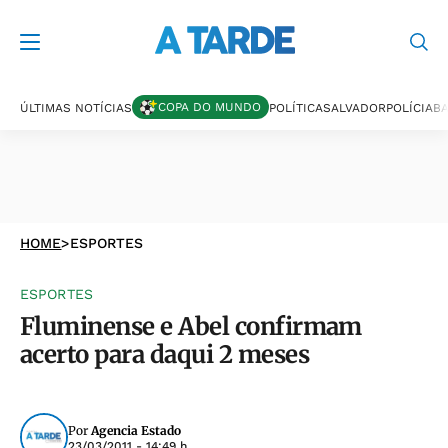
COPA DO MUNDO
ÚLTIMAS NOTÍCIAS
POLÍTICA
SALVADOR
POLÍCIA
BA
HOME
>
ESPORTES
ESPORTES
Fluminense e Abel confirmam
acerto para daqui 2 meses
Por
Agencia Estado
23/03/2011 - 14:49 h