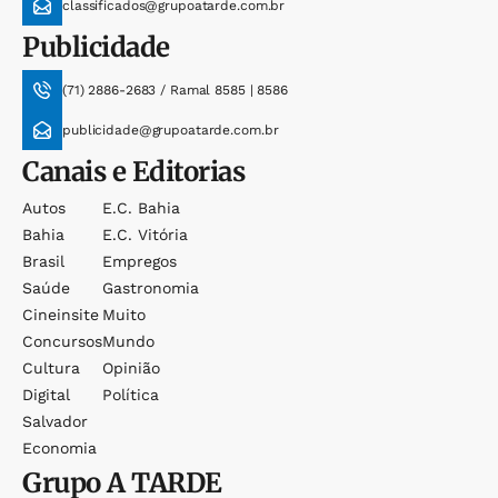
classificados@grupoatarde.com.br
Publicidade
(71) 2886-2683 / Ramal 8585 | 8586
publicidade@grupoatarde.com.br
Canais e Editorias
Autos
E.c. Bahia
Bahia
E.c. Vitória
Brasil
Empregos
Saúde
Gastronomia
Cineinsite
Muito
Concursos
Mundo
Cultura
Opinião
Digital
Política
Salvador
Economia
Grupo
A TARDE