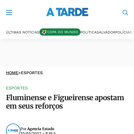
COPA DO MUNDO
ÚLTIMAS NOTÍCIAS
POLÍTICA
SALVADOR
POLÍCIA
BA
HOME
>
ESPORTES
ESPORTES
Fluminense e Figueirense apostam
em seus reforços
Por
Agencia Estado
30/05/2007 - 8:19 h