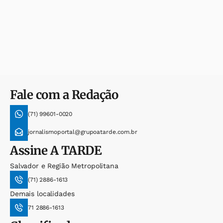
Fale com a Redação
(71) 99601-0020
jornalismoportal@grupoatarde.com.br
Assine
A TARDE
Salvador e Região Metropolitana
(71) 2886-1613
Demais localidades
71 2886-1613