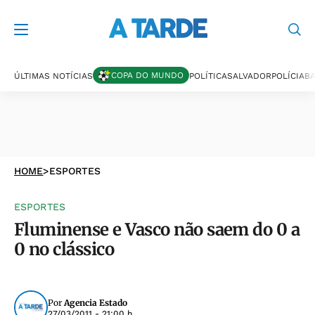
COPA DO MUNDO
ÚLTIMAS NOTÍCIAS
POLÍTICA
SALVADOR
POLÍCIA
BA
HOME
>
ESPORTES
ESPORTES
Fluminense e Vasco não saem do 0 a
0 no clássico
Por
Agencia Estado
27/03/2011 - 21:00 h