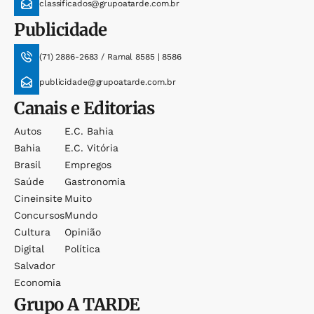
classificados@grupoatarde.com.br
Publicidade
(71) 2886-2683 / Ramal 8585 | 8586
publicidade@grupoatarde.com.br
Canais e Editorias
Autos
E.c. Bahia
Bahia
E.c. Vitória
Brasil
Empregos
Saúde
Gastronomia
Cineinsite
Muito
Concursos
Mundo
Cultura
Opinião
Digital
Política
Salvador
Economia
Grupo
A TARDE