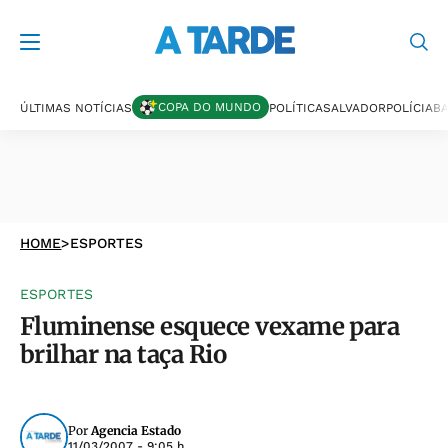
COPA DO MUNDO
ÚLTIMAS NOTÍCIAS
POLÍTICA
SALVADOR
POLÍCIA
BA
HOME
>
ESPORTES
ESPORTES
Fluminense esquece vexame para
brilhar na taça Rio
Por
Agencia Estado
11/03/2007 - 9:05 h