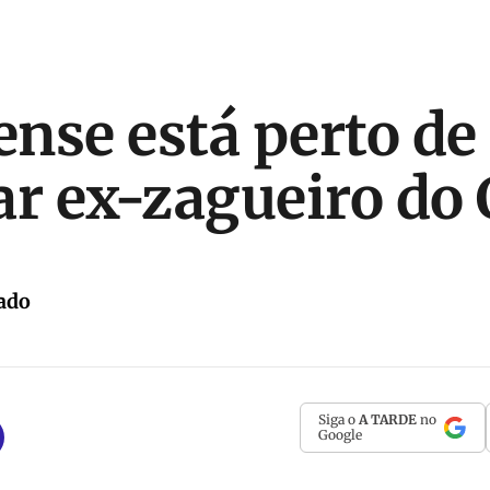
nse está perto de
ar ex-zagueiro do 
ado
Siga o
A TARDE
no
Google