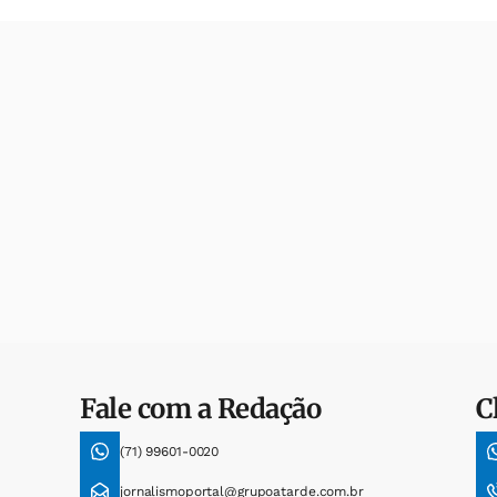
Fale com a Redação
C
(71) 99601-0020
jornalismoportal@grupoatarde.com.br