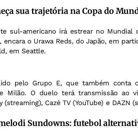
meça sua trajetória na Copa do Mun
te sul-americano irá estrear no Mundial
a, encara o Urawa Reds, do Japão, em part
d, em Seattle.
lido pelo Grupo E, que também conta 
de Milão. O duelo terá transmissão ao v
y (streaming), Cazé TV (YouTube) e DAZN (s
elodi Sundowns: futebol alternat