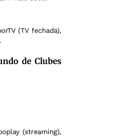
porTV (TV fechada),
.
undo de Clubes
oplay (streaming),