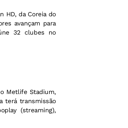
n HD, da Coreia do
hores avançam para
eúne 32 clubes no
no Metlife Stadium,
a terá transmissão
oplay (streaming),