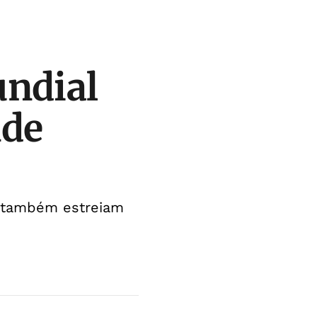
undial
nde
ão também estreiam