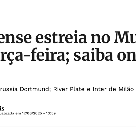
nse estreia no M
rça-feira; saiba o
orussia Dortmund; River Plate e Inter de Mil
is
tualizada em
17/06/2025 - 10:59