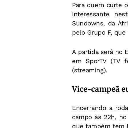
Para quem curte o
interessante nest
Sundowns, da Áfri
pelo Grupo F, qu
A partida será no 
em SporTV (TV fe
(streaming).
Vice-campeã eu
Encerrando a roda
campo às 22h, no 
que também tem Ri