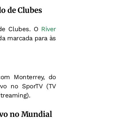
do de Clubes
 de Clubes. O
River
ida marcada para às
com Monterrey, do
ivo no SporTV (TV
treaming).
ivo no Mundial