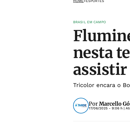
HOME
>
ESPORTES
BRASIL EM CAMPO
Flumine
nesta te
assistir
Tricolor encara o B
Por
Marcello Gó
17/06/2025 - 9:06 h
| A