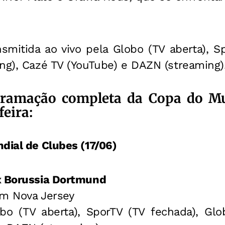
nsmitida ao vivo pela Globo (TV aberta), S
ng), Cazé TV (YouTube) e DAZN (streaming)
gramação completa da Copa do M
eira:
dial de Clubes (17/06)
x Borussia Dortmund
em Nova Jersey
obo (TV aberta), SporTV (TV fechada), Glob