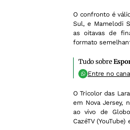
O confronto é vál
Sul, e Mamelodi S
as oitavas de fi
formato semelhant
Tudo sobre
Espo
Entre no can
O Tricolor das Lar
em Nova Jersey, n
ao vivo de Globo 
CazéTV (YouTube) 