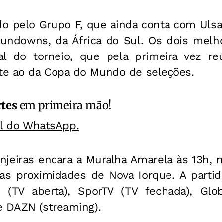
ido pelo Grupo F, que ainda conta com Ulsa
undowns, da África do Sul. Os dois mel
nal do torneio, que pela primeira vez r
e ao da Copa do Mundo de seleções.
rtes
em primeira mão!
al do WhatsApp.
anjeiras encara a Muralha Amarela às 13h, 
as proximidades de Nova Iorque. A partid
(TV aberta), SporTV (TV fechada), Glob
e DAZN (streaming).