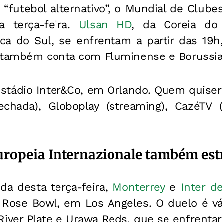
 “futebol alternativo”, o Mundial de Clube
a terça-feira.
Ulsan HD
, da Coreia do
ca do Sul, se enfrentam a partir das 19h,
e também conta com Fluminense e Borussi
Estádio Inter&Co, em Orlando. Quem quiser 
chada), Globoplay (streaming), CazéTV
ropeia Internazionale também est
da desta terça-feira,
Monterrey
e
Inter de
Rose Bowl, em Los Angeles. O duelo é vá
ver Plate e Urawa Reds, que se enfrenta