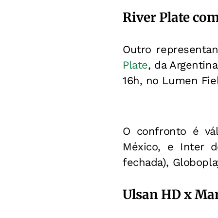
River Plate co
Outro representan
Plate
, da Argentin
16h, no Lumen Fiel
O confronto é vá
México, e Inter 
fechada), Globopla
Ulsan HD x Mam