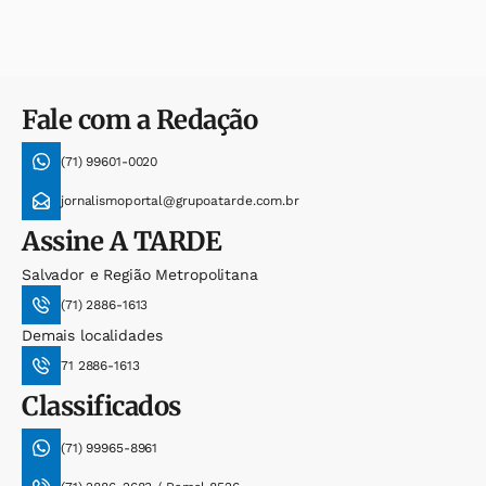
Fale com a Redação
(71) 99601-0020
jornalismoportal@grupoatarde.com.br
Assine
A TARDE
Salvador e Região Metropolitana
(71) 2886-1613
Demais localidades
71 2886-1613
Classificados
(71) 99965-8961