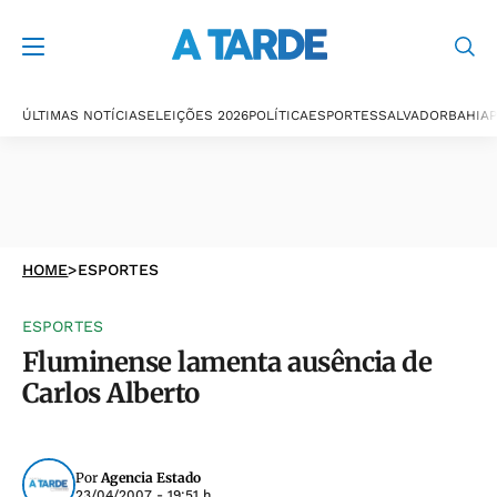
ÚLTIMAS NOTÍCIAS
ELEIÇÕES 2026
POLÍTICA
ESPORTES
SALVADOR
BAHIA
P
HOME
>
ESPORTES
ESPORTES
Fluminense lamenta ausência de
Carlos Alberto
Por
Agencia Estado
23/04/2007 - 19:51 h