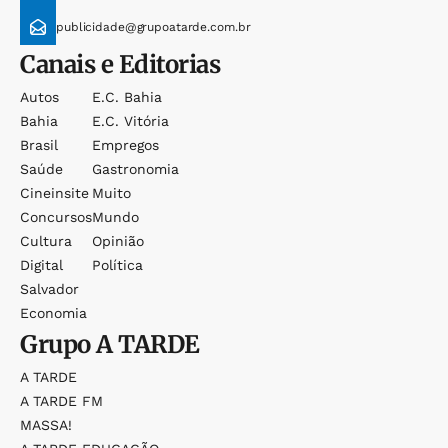
publicidade@grupoatarde.com.br
Canais e Editorias
Autos
E.c. Bahia
Bahia
E.c. Vitória
Brasil
Empregos
Saúde
Gastronomia
Cineinsite
Muito
Concursos
Mundo
Cultura
Opinião
Digital
Política
Salvador
Economia
Grupo
A TARDE
A TARDE
A TARDE FM
MASSA!