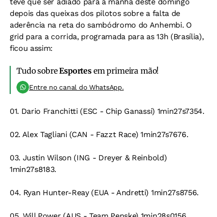
teve que ser adiado para a manhã deste domingo
depois das queixas dos pilotos sobre a falta de
aderência na reta do sambódromo do Anhembi. O
grid para a corrida, programada para as 13h (Brasília),
ficou assim:
Tudo sobre
Esportes
em primeira mão!
Entre no canal do WhatsApp.
01. Dario Franchitti (ESC - Chip Ganassi) 1min27s7354.
02. Alex Tagliani (CAN - Fazzt Race) 1min27s7676.
03. Justin Wilson (ING - Dreyer & Reinbold)
1min27s8183.
04. Ryan Hunter-Reay (EUA - Andretti) 1min27s8756.
05. Will Power (AUS - Team Penske) 1min28s0156.