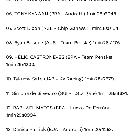
06. TONY KANAAN (BRA - Andretti) 1min28s6948.
07. Scott Dixon (NZL - Chip Ganassi) 1min28s0104.
08. Ryan Briscoe (AUS - Team Penske) 1min28s1176.
09. HÉLIO CASTRONEVES (BRA - Team Penske)
1min28s1200.
10. Takuma Sato (JAP - KV Racing) 1min28s2679.
11. Simona de Silvestro (SUI - T.Stargate) 1min28s8691.
12. RAPHAEL MATOS (BRA - Luczo De Ferrán)
1min29s0994.
13. Danica Patrick (EUA - Andretti) 1min30s1253.