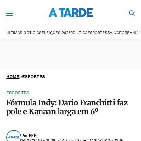
ÚLTIMAS NOTÍCIAS
ELEIÇÕES 2026
POLÍTICA
ESPORTES
SALVADOR
BAHIA
P
HOME
>
ESPORTES
ESPORTES
Fórmula Indy: Dario Franchitti faz
pole e Kanaan larga em 6º
Por
EFE
14/03/2010 - 11:28 h
| Atualizada em
14/03/2010 - 13:16