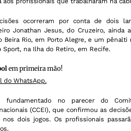
 aos profissionais que trabalharam na cab
isões ocorreram por conta de dois la
iro Jonathan Jesus, do Cruzeiro, ainda
 Beira Rio, em Porto Alegre, e um pênalti
 Sport, na Ilha do Retiro, em Recife.
bol
em primeira mão!
al do WhatsApp.
u fundamentado no parecer do Comit
rnacionais (CCEI), que confirmou as decis
s nos dois jogos. Os profissionais passar
os.