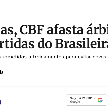
as, CBF afasta árb
rtidas do Brasilei
 submetidos a treinamentos para evitar novos
is
Siga o
A TARDE
no
Google