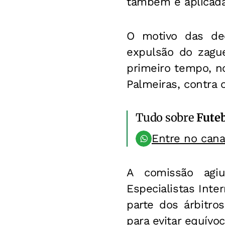
também é aplicada
O motivo das dec
expulsão do zague
primeiro tempo, no
Palmeiras, contra o
Tudo sobre
Fute
Entre no can
A comissão agi
Especialistas Inte
parte dos árbitro
para evitar equívoc