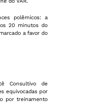
ine do VAR.
nces polêmicos: a
 aos 20 minutos do
 marcado a favor do
ê Consultivo de
ões equivocadas por
ão por treinamento