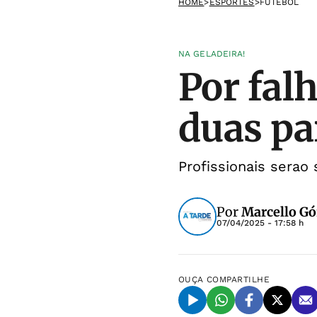
HOME
>
ESPORTES
>
FUTEBOL
NA GELADEIRA!
Por falh
duas pa
Profissionais serao
Por
Marcello Gó
07/04/2025 - 17:58 h
OUÇA
COMPARTILHE