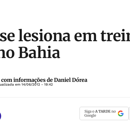
se lesiona em trei
no Bahia
 com informações de Daniel Dórea
tualizada em
14/06/2012 - 19:42
Siga o
A TARDE
no
Google