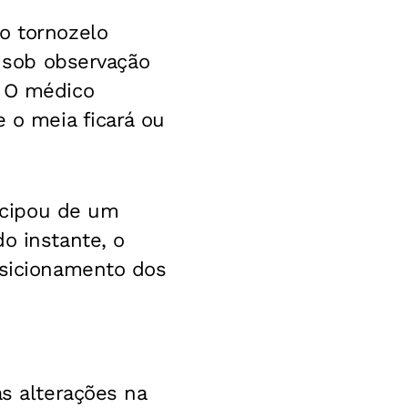
o tornozelo
á sob observação
. O médico
e o meia ficará ou
ticipou de um
o instante, o
osicionamento dos
as alterações na