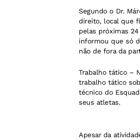
Segundo o Dr. Márc
direito, local que
pelas próximas 24
informou que só de
não de fora da par
Trabalho tático –
N
trabalho tático so
técnico do Esquadr
seus atletas.
Apesar da atividad