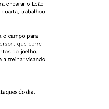
a encarar o Leão
 quarta, trabalhou
a o campo para
ferson, que corre
ntos do joelho,
a a treinar visando
staques do dia.