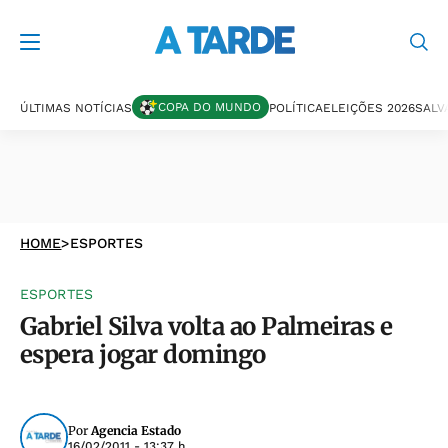
COPA DO MUNDO
ÚLTIMAS NOTÍCIAS
POLÍTICA
ELEIÇÕES 2026
SALV
HOME
>
ESPORTES
ESPORTES
Gabriel Silva volta ao Palmeiras e
espera jogar domingo
Por
Agencia Estado
16/02/2011 - 13:37 h