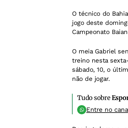
O técnico do Bahi
jogo deste domingo
Campeonato Baian
O meia Gabriel se
treino nesta sexta
sábado, 10, o últi
não de jogar.
Tudo sobre
Espo
Entre no can