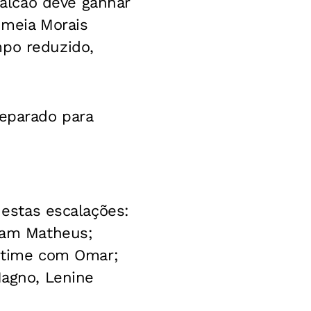
alcão deve ganhar
 meia Morais
mpo reduzido,
reparado para
 estas escalações:
liam Matheus;
do time com Omar;
Magno, Lenine