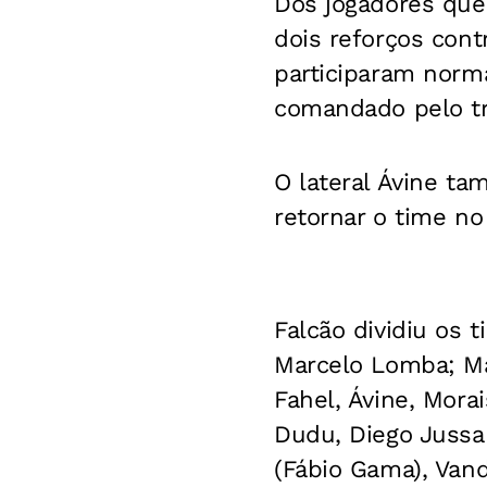
Dos jogadores que
dois reforços cont
participaram norm
comandado pelo tre
O lateral Ávine ta
retornar o time no
Falcão dividiu os 
Marcelo Lomba; Mad
Fahel, Ávine, Mora
Dudu, Diego Jussan
(Fábio Gama), Vand