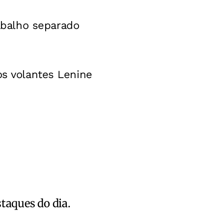
abalho separado
os volantes Lenine
staques do dia.