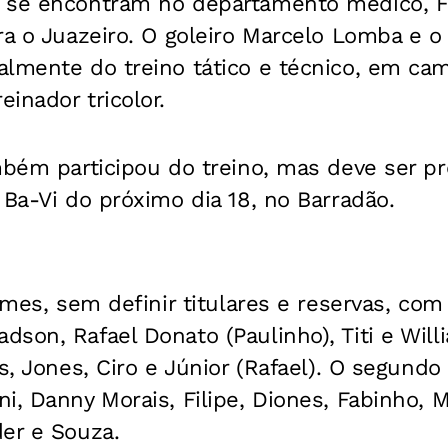
 se encontram no departamento médico, F
ra o Juazeiro. O goleiro Marcelo Lomba e o
almente do treino tático e técnico, em ca
inador tricolor.
mbém participou do treino, mas deve ser p
 Ba-Vi do próximo dia 18, no Barradão.
times, sem definir titulares e reservas, com
son, Rafael Donato (Paulinho), Titi e Wil
is, Jones, Ciro e Júnior (Rafael). O segun
i, Danny Morais, Filipe, Diones, Fabinho, 
er e Souza.