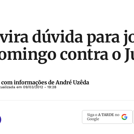
 vira dúvida para j
omingo contra o J
 com informações de André Uzêda
tualizada em
09/03/2012 - 19:28
Siga o
A TARDE
no
Google