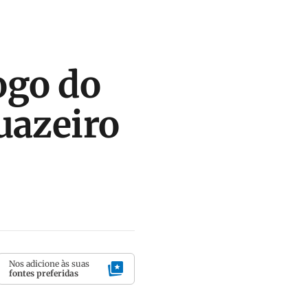
ogo do
uazeiro
Nos adicione às suas
fontes preferidas