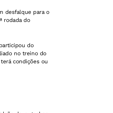
m desfalque para o
4ª rodada do
articipou do
liado no treino do
l terá condições ou