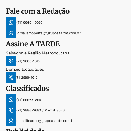
Fale com a Redação
(71) 99601-0020
jornalismoportal@grupoatarde.com.br
Assine
A TARDE
Salvador e Região Metropolitana
(71) 2886-1613
Demais localidades
71 2886-1613
Classificados
(71) 99965-8961
(71) 2886-2683 / Ramal 8526
classificados@grupoatarde.com.br