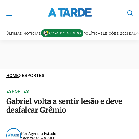
COPA DO MUNDO
ÚLTIMAS NOTÍCIAS
POLÍTICA
ELEIÇÕES 2026
SALV
HOME
>
ESPORTES
ESPORTES
Gabriel volta a sentir lesão e deve
desfalcar Grêmio
Por
Agencia Estado
19/11/2010 - 9:56 h