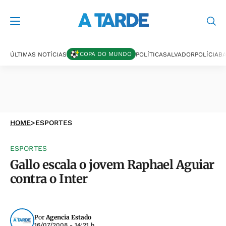
COPA DO MUNDO
ÚLTIMAS NOTÍCIAS
POLÍTICA
SALVADOR
POLÍCIA
BA
HOME
>
ESPORTES
ESPORTES
Gallo escala o jovem Raphael Aguiar
contra o Inter
Por
Agencia Estado
16/07/2008 - 14:21 h