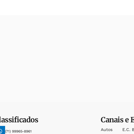
lassificados
Canais e 
Autos
E.c. 
(71) 99965-8961