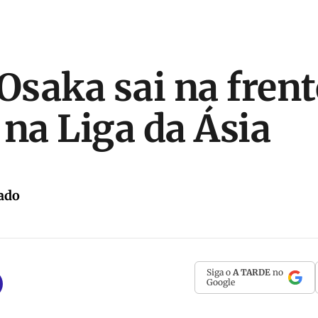
saka sai na fren
 na Liga da Ásia
ado
Siga o
A TARDE
no
Google