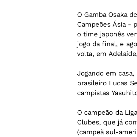
O Gamba Osaka deu
Campeões Ásia - pr
o time japonês ven
jogo da final, e a
volta, em Adelaide
Jogando em casa, 
brasileiro Lucas S
campistas Yasuhito
O campeão da Liga
Clubes, que já co
(campeã sul-ameri