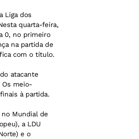
a Liga dos
esta quarta-feira,
a 0, no primeiro
nça na partida de
ica com o título.
do atacante
. Os meio-
nais à partida.
 no Mundial de
opeu), a LDU
orte) e o