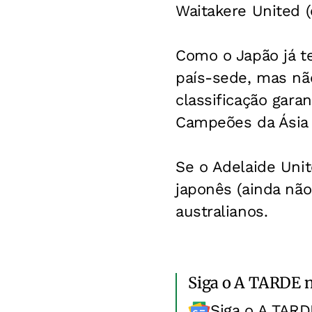
Waitakere United 
Como o Japão já t
país-sede, mas não
classificação gar
Campeões da Ásia p
Se o Adelaide Unit
japonês (ainda não
australianos.
Siga o A TARDE 
Siga o A TARD