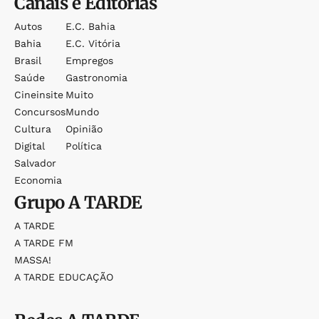
Canais e Editorias
Autos
E.c. Bahia
Bahia
E.c. Vitória
Brasil
Empregos
Saúde
Gastronomia
Cineinsite
Muito
Concursos
Mundo
Cultura
Opinião
Digital
Política
Salvador
Economia
Grupo
A TARDE
A TARDE
A TARDE FM
MASSA!
A TARDE EDUCAÇÃO