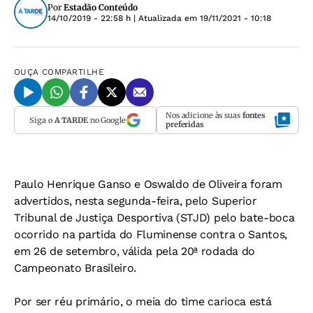
Por
Estadão Conteúdo
14/10/2019 - 22:58 h
| Atualizada em
19/11/2021 - 10:18
OUÇA
COMPARTILHE
Nos adicione às suas
fontes
Siga o
A TARDE
no Google
preferidas
Paulo Henrique Ganso e Oswaldo de Oliveira foram
advertidos, nesta segunda-feira, pelo Superior
Tribunal de Justiça Desportiva (STJD) pelo bate-boca
ocorrido na partida do Fluminense contra o Santos,
em 26 de setembro, válida pela 20ª rodada do
Campeonato Brasileiro.
Por ser réu primário, o meia do time carioca está