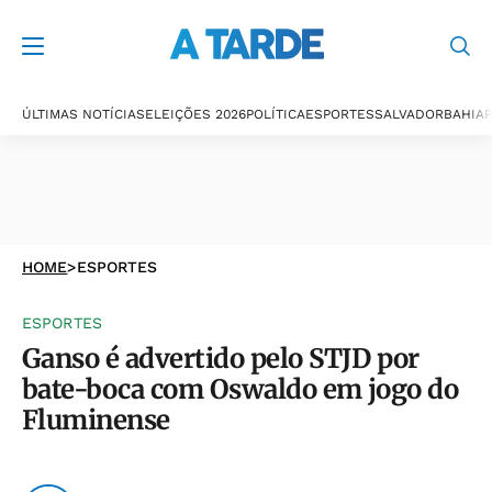
ÚLTIMAS NOTÍCIAS
ELEIÇÕES 2026
POLÍTICA
ESPORTES
SALVADOR
BAHIA
P
HOME
>
ESPORTES
ESPORTES
Ganso é advertido pelo STJD por
bate-boca com Oswaldo em jogo do
Fluminense