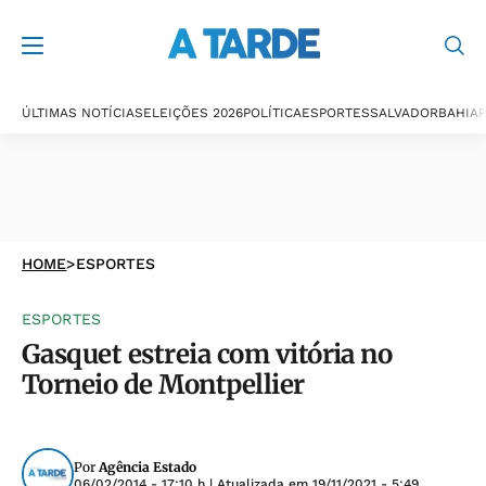
ÚLTIMAS NOTÍCIAS
ELEIÇÕES 2026
POLÍTICA
ESPORTES
SALVADOR
BAHIA
P
HOME
>
ESPORTES
ESPORTES
Gasquet estreia com vitória no
Torneio de Montpellier
Por
Agência Estado
06/02/2014 - 17:10 h
| Atualizada em
19/11/2021 - 5:49