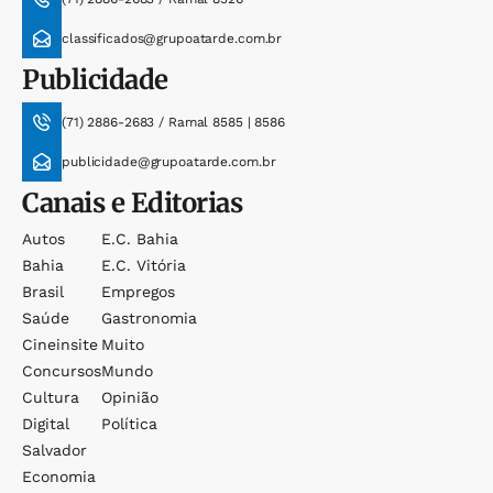
classificados@grupoatarde.com.br
Publicidade
(71) 2886-2683 / Ramal 8585 | 8586
publicidade@grupoatarde.com.br
Canais e Editorias
Autos
E.c. Bahia
Bahia
E.c. Vitória
Brasil
Empregos
Saúde
Gastronomia
Cineinsite
Muito
Concursos
Mundo
Cultura
Opinião
Digital
Política
Salvador
Economia