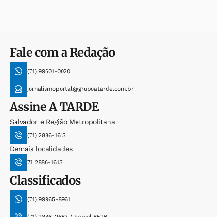
Fale com a Redação
(71) 99601-0020
jornalismoportal@grupoatarde.com.br
Assine
A TARDE
Salvador e Região Metropolitana
(71) 2886-1613
Demais localidades
71 2886-1613
Classificados
(71) 99965-8961
(71) 2886-2683 / Ramal 8526