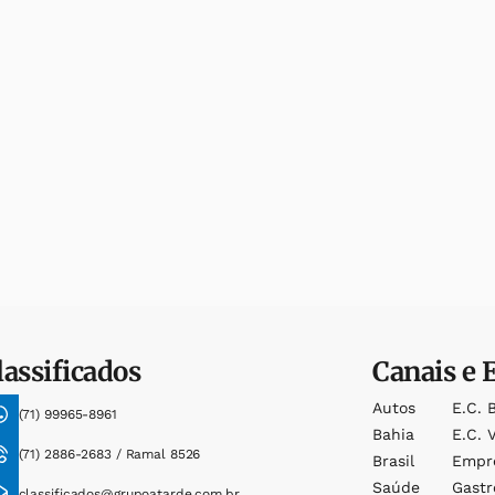
lassificados
Canais e 
Autos
E.c. 
(71) 99965-8961
Bahia
E.c. V
(71) 2886-2683 / Ramal 8526
Brasil
Empr
Saúde
Gast
classificados@grupoatarde.com.br