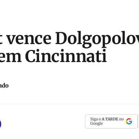
 vence Dolgopolo
em Cincinnati
ado
Siga o
A TARDE
no
Google