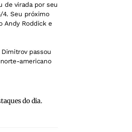
u de virada por seu
6/4. Seu próximo
no Andy Roddick e
r Dimitrov passou
o norte-americano
staques do dia.