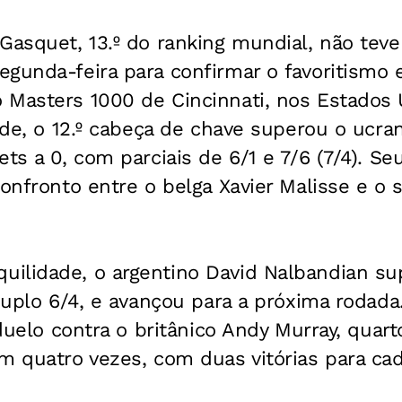
Gasquet, 13.º do ranking mundial, não tev
gunda-feira para confirmar o favoritismo 
 Masters 1000 de Cincinnati, nos Estados
dade, o 12.º cabeça de chave superou o ucra
ets a 0, com parciais de 6/1 e 7/6 (7/4). S
confronto entre o belga Xavier Malisse e o s
ilidade, o argentino David Nalbandian su
 duplo 6/4, e avançou para a próxima rodada.
l duelo contra o britânico Andy Murray, qua
m quatro vezes, com duas vitórias para cad