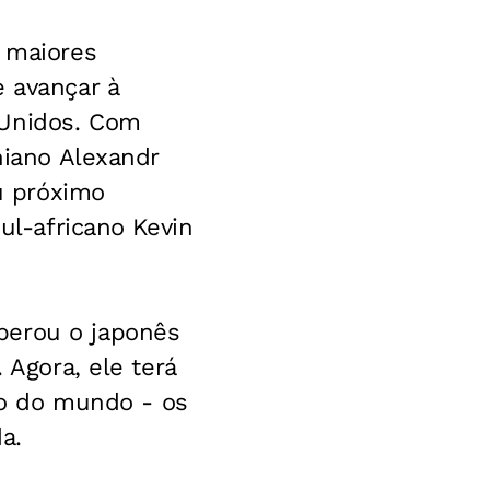
e maiores
e avançar à
 Unidos. Com
niano Alexandr
eu próximo
ul-africano Kevin
perou o japonês
 Agora, ele terá
rto do mundo - os
a.