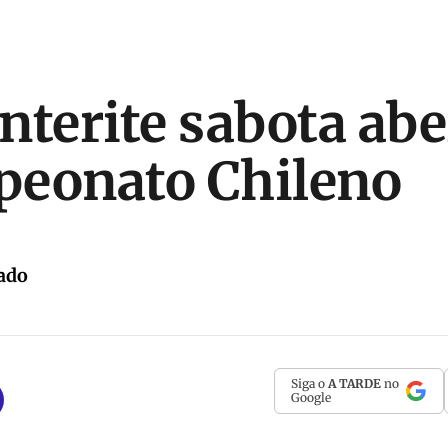
nterite sabota abe
peonato Chileno
ado
Siga o
A TARDE
no
Google