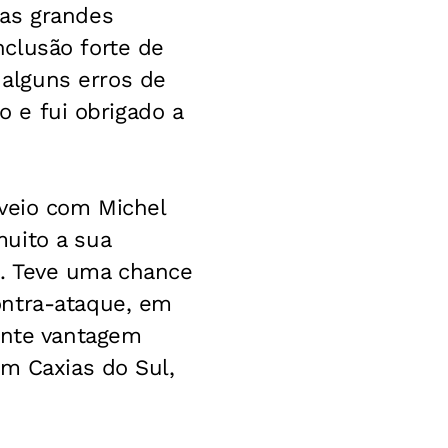
uas grandes
clusão forte de
alguns erros de
o e fui obrigado a
 veio com Michel
uito a sua
e. Teve uma chance
ontra-ataque, em
ente vantagem
em Caxias do Sul,