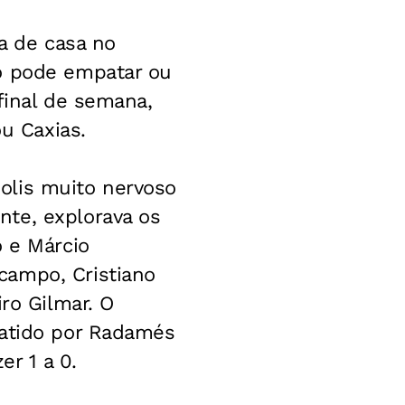
ra de casa no
do pode empatar ou
final de semana,
ou Caxias.
olis muito nervoso
te, explorava os
o e Márcio
campo, Cristiano
ro Gilmar. O
batido por Radamés
er 1 a 0.