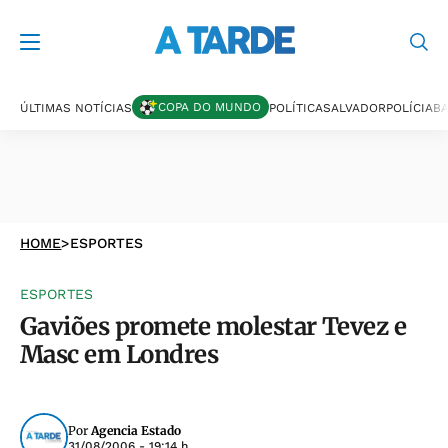
COPA DO MUNDO
ÚLTIMAS NOTÍCIAS
POLÍTICA
SALVADOR
POLÍCIA
BA
HOME
>
ESPORTES
ESPORTES
Gaviões promete molestar Tevez e
Masc em Londres
Por
Agencia Estado
31/08/2006 - 19:14 h