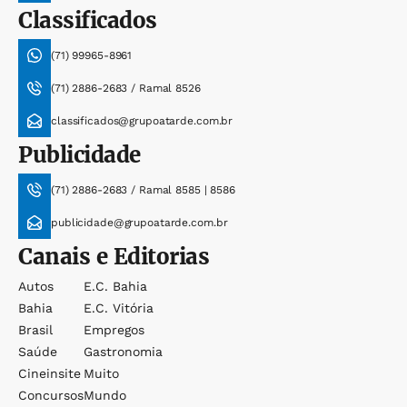
Classificados
(71) 99965-8961
(71) 2886-2683 / Ramal 8526
classificados@grupoatarde.com.br
Publicidade
(71) 2886-2683 / Ramal 8585 | 8586
publicidade@grupoatarde.com.br
Canais e Editorias
Autos
E.c. Bahia
Bahia
E.c. Vitória
Brasil
Empregos
Saúde
Gastronomia
Cineinsite
Muito
Concursos
Mundo