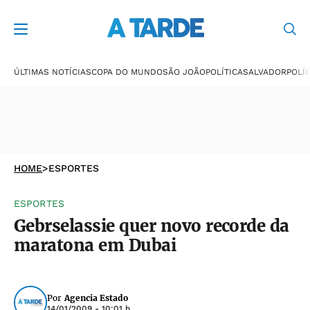
ÚLTIMAS NOTÍCIAS
COPA DO MUNDO
SÃO JOÃO
POLÍTICA
SALVADOR
POLÍC
HOME
>
ESPORTES
ESPORTES
Gebrselassie quer novo recorde da
maratona em Dubai
Por
Agencia Estado
14/01/2009 - 10:01 h