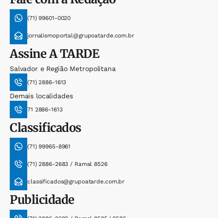
(71) 99601-0020
jornalismoportal@grupoatarde.com.br
Assine
A TARDE
Salvador e Região Metropolitana
(71) 2886-1613
Demais localidades
71 2886-1613
Classificados
(71) 99965-8961
(71) 2886-2683 / Ramal 8526
classificados@grupoatarde.com.br
Publicidade