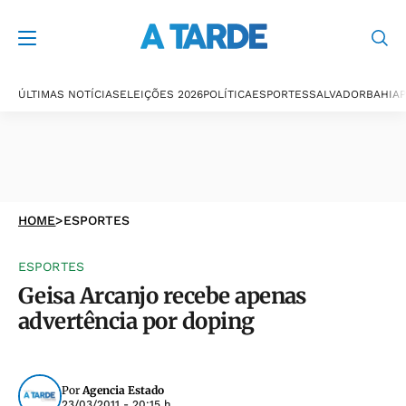
ÚLTIMAS NOTÍCIAS
ELEIÇÕES 2026
POLÍTICA
ESPORTES
SALVADOR
BAHIA
P
HOME
>
ESPORTES
ESPORTES
Geisa Arcanjo recebe apenas
advertência por doping
Por
Agencia Estado
23/03/2011 - 20:15 h