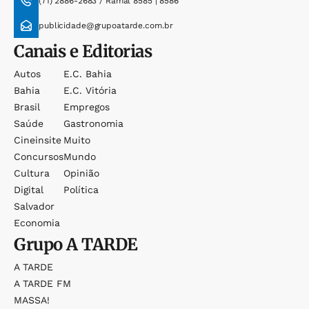
(71) 2886-2683 / Ramal 8585 | 8586
publicidade@grupoatarde.com.br
Canais e Editorias
Autos
E.c. Bahia
Bahia
E.c. Vitória
Brasil
Empregos
Saúde
Gastronomia
Cineinsite
Muito
Concursos
Mundo
Cultura
Opinião
Digital
Política
Salvador
Economia
Grupo
A TARDE
A TARDE
A TARDE FM
MASSA!