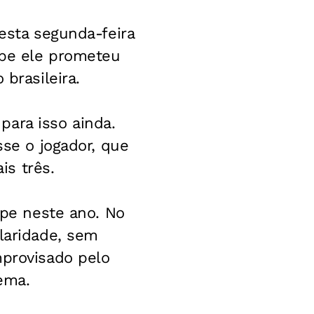
nesta segunda-feira
ube ele prometeu
brasileira.
para isso ainda.
sse o jogador, que
s três.
ipe neste ano. No
ularidade, sem
mprovisado pelo
lema.