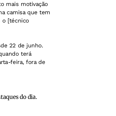
to mais motivação
uma camisa que tem
 o [técnico
sde 22 de junho.
 quando terá
ta-feira, fora de
staques do dia.