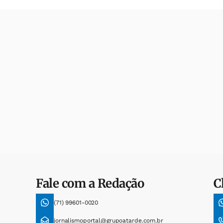
Fale com a Redação
C
(71) 99601-0020
jornalismoportal@grupoatarde.com.br