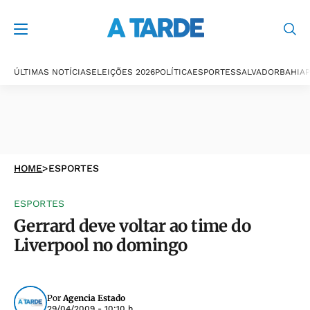
ÚLTIMAS NOTÍCIAS
ELEIÇÕES 2026
POLÍTICA
ESPORTES
SALVADOR
BAHIA
P
HOME
>
ESPORTES
ESPORTES
Gerrard deve voltar ao time do
Liverpool no domingo
Por
Agencia Estado
29/04/2009 - 10:10 h