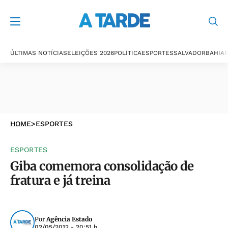
ÚLTIMAS NOTÍCIAS
ELEIÇÕES 2026
POLÍTICA
ESPORTES
SALVADOR
BAHIA
P
HOME
>
ESPORTES
ESPORTES
Giba comemora consolidação de
fratura e já treina
Por
Agência Estado
02/05/2012 - 20:51 h